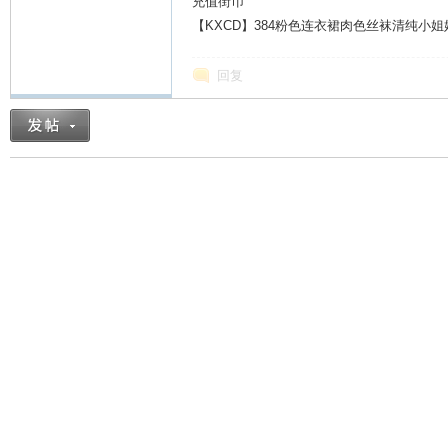
充值街币
【KXCD】384粉色连衣裙肉色丝袜清纯小
回复