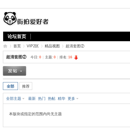
论坛首页
首页
VIP2区
精品视图
超清套图②
超清套图②
今日:
0
|
主题:
0
|
排名:
16
街
»
›
›
›
全部
推荐
全部主题
最新
热门
热帖
精华
更多
本版块或指定的范围内尚无主题
拍